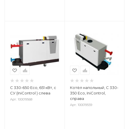
С 330-650 Eco, 651 кВт, с
Котёл напольный, C 330-
СУ (IniControl ) слева
350 Eco, IniControl,
справа
Арт.: 100019568
Арт.: 100019559