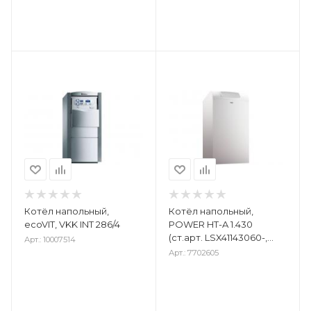
Котёл напольный,
Котёл напольный,
ecoVIT, VKK INT 286/4
POWER HT-A 1.430
(ст.арт. LSX41143060-,
Арт.: 10007514
7686664)
Арт.: 7702605