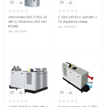
Vitorondes 200-T 35,4-33
С 330-430 Eco, 425 кВт, с
кВт (с Vitotronic 200 тип
СУ (Isystem) слева
KO2B)
Арт.: 100019550
Арт.: BR2A034
С 630-700 Eco, 700 кВт, с
Котёл напольный, C 330-