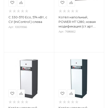
С 330-570 Eco, 574 кВт, с
Котёл напольный,
СУ (IniControl ) слева
POWER HT 1.280, новая
модификация (ст.арт.
Арт.: 100019566
7664746--)
Арт.: 7686662
Котёл напольный,
Котёл напольный,